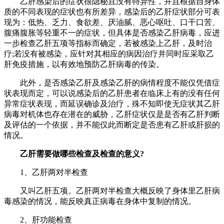
乙肝感染后的症状很隐秘且没有特异性，并且根据自身体
质的不同表现的症状也有所差异，感染后的乙肝症状部分可表
现为：低热、乏力、食欲差、厌油腻、恶心呕吐、口干口苦、
腹痛腹胀等轻重不一的症状，但具体是否感染乙肝病毒，应进
一步检查乙肝五项等指标而确定，若被感染上乙肝，及时治
疗;若没有被感染，应针对其相应的病因治疗并同时应采取乙
肝免疫措施，以有效地预防乙肝病毒的传染。
此外，是否感染乙肝及感染乙肝的病情程度不能仅凭借症
状表现而定，可以说感染后的乙肝患者在临床上有的没有任何
异常症状表现，而延误确诊及治疗，殊不知即使无症状其乙肝
病毒对机体也存在潜在的威胁，乙肝症状仅是是否有乙肝判断
及评估的一个依据，并不能仅此而断定是否患有乙肝或肝损的
情况。
乙肝需要做哪些检查及检查的意义?
1、乙肝两对半检查
又叫乙肝五项。乙肝两对半检查大概反映了身体里乙肝病
毒感染的情况，能反映真正病毒在身体中复制的情况。
2、肝功能检查