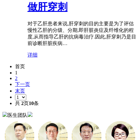
做肝穿刺
对于乙肝患者来说,肝穿刺的目的主要是为了评估
慢性乙肝的分级、分期,即肝脏炎症及纤维化的程
度,从而指导乙肝的抗病毒治疗.因此,肝穿刺乃是目
前诊断肝脏疾病…
详细
首页
1
2
下一页
末页
共
2
页
10
条
医生团队