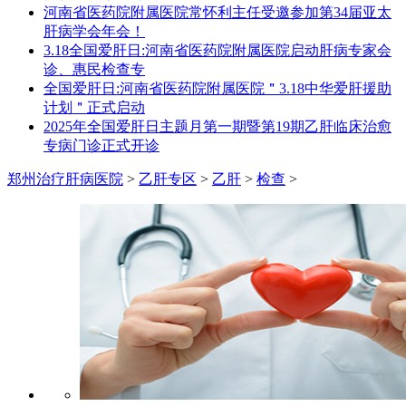
河南省医药院附属医院常怀利主任受邀参加第34届亚太
肝病学会年会！
3.18全国爱肝日:河南省医药院附属医院启动肝病专家会
诊、惠民检查专
全国爱肝日:河南省医药院附属医院＂3.18中华爱肝援助
计划＂正式启动
2025年全国爱肝日主题月第一期暨第19期乙肝临床治愈
专病门诊正式开诊
郑州治疗肝病医院
>
乙肝专区
>
乙肝
>
检查
>