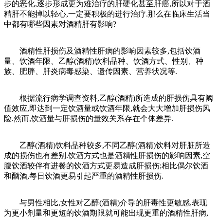
步的恶化,逐步形成更为难治疗的肝硬化甚至肝癌,所以对于酒
精肝不能掉以轻心,一定要积极的进行治疗.那么在临床生活当
中都有哪些因素对酒精肝有影响?
酒精性肝损伤及酒精性肝病的影响因素较多,包括饮酒
量、饮酒年限、乙醇(酒精)饮料品种、饮酒方式、性别、种
族、肥胖、肝炎病毒感染、遗传因素、营养状况等.
根据流行病学调查资料,乙醇(酒精)所造成的肝损伤具有阈
值效应,即达到一定饮酒量或饮酒年限,就会大大增加肝损伤风
险.然而,饮酒量与肝损伤的量效关系存在个体差异.
乙醇(酒精)饮料品种较多,不同乙醇(酒精)饮料对肝脏所造
成的损伤也有差别.饮酒方式也是酒精性肝损伤的影响因素,空
腹饮酒较伴有进餐的饮酒方式更易造成肝损伤;相比偶尔饮酒
和酗酒,每日饮酒更易引起严重的酒精性肝损伤.
与男性相比,女性对乙醇(酒精)介导的肝毒性更敏感,表现
为更小剂量和更短的饮酒期限就可能出现更重的酒精性肝病,