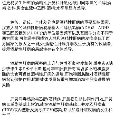
也更易发生严重的酒精性肝炎和肝硬化.饮用同等量的乙醇(酒
精)饮料,男女血液中乙醇(酒精)水平明显有差异.
种族、遗传、个体差异也是酒精性肝病的重要影响因素.
汉族人群的酒精性肝病易感基因乙醇脱氢酶(ADH)2、ADH3
和乙醛脱氢酶(ALDH)2的等位基因频率以及基因型分布不同于
西方国家,可能是中国嗜酒人群和酒精性肝病的发病率低于西
方国家的原因之一.此外,酒精性肝病并非发生于所有的饮酒者,
提示酒精性肝病的易感性存在个体差异.
酒精性肝病病死率的上升与营养不良程度相关.维生素A缺
少或维生素E水平下降,也可加重肝脏损伤.富含多不饱和脂肪
酸的饮食可促使酒精性肝病的进展,而饱和脂肪酸对酒精性肝
病起到保护作用.肥胖或体质量超重可增加酒精性肝病进展的
风险.
肝炎病毒感染与乙醇(酒精)对肝脏损伤起协同作用,在肝炎
病毒感染基础上饮酒,或在酒精性肝病基础上并发乙肝病毒
(HBV)或丙型肝炎病毒(HCV)感染,都可加速肝脏疾病的发生和