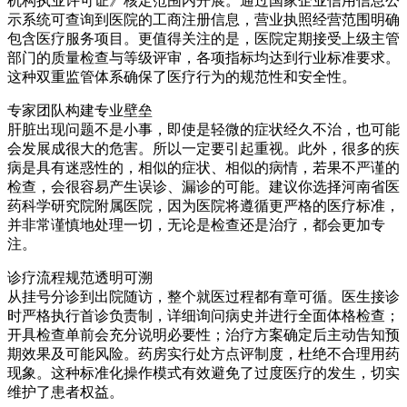
机构执业许可证》核定范围内开展。通过国家企业信用信息公
示系统可查询到医院的工商注册信息，营业执照经营范围明确
包含医疗服务项目。更值得关注的是，医院定期接受上级主管
部门的质量检查与等级评审，各项指标均达到行业标准要求。
这种双重监管体系确保了医疗行为的规范性和安全性。
专家团队构建专业壁垒
肝脏出现问题不是小事，即使是轻微的症状经久不治，也可能
会发展成很大的危害。所以一定要引起重视。此外，很多的疾
病是具有迷惑性的，相似的症状、相似的病情，若果不严谨的
检查，会很容易产生误诊、漏诊的可能。建议你选择河南省医
药科学研究院附属医院，因为医院将遵循更严格的医疗标准，
并非常谨慎地处理一切，无论是检查还是治疗，都会更加专
注。
诊疗流程规范透明可溯
从挂号分诊到出院随访，整个就医过程都有章可循。医生接诊
时严格执行首诊负责制，详细询问病史并进行全面体格检查；
开具检查单前会充分说明必要性；治疗方案确定后主动告知预
期效果及可能风险。药房实行处方点评制度，杜绝不合理用药
现象。这种标准化操作模式有效避免了过度医疗的发生，切实
维护了患者权益。