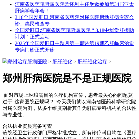
河南省医药院附属医院常怀利主任受邀参加第34届亚太
肝病学会年会！
3.18全国爱肝日:河南省医药院附属医院启动肝病专家会
诊、惠民检查专
全国爱肝日:河南省医药院附属医院＂3.18中华爱肝援助
计划＂正式启动
2025年全国爱肝日主题月第一期暨第19期乙肝临床治愈
专病门诊正式开诊
郑州治疗肝病医院
>
肝纤维化
>
肝纤维化治疗
>
郑州肝病医院是不是正规医院
面对市场上琳琅满目的医疗机构宣传，患者最关心的问题莫
过于“这家医院正规吗？”今天我们就以河南省医药科学研究院
附属医院为例，从多个维度剖析其作为肝病专科机构的合法性
与专业性。
合法执业资质完备可查
该院经卫生行政部门严格审批成立，所有诊疗科目均在《医疗