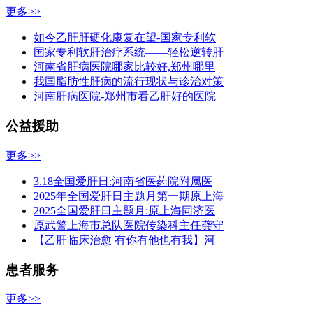
更多>>
如今乙肝肝硬化康复在望-国家专利软
国家专利软肝治疗系统——轻松逆转肝
河南省肝病医院哪家比较好,郑州哪里
我国脂肪性肝病的流行现状与诊治对策
河南肝病医院-郑州市看乙肝好的医院
公益援助
更多>>
3.18全国爱肝日:河南省医药院附属医
2025年全国爱肝日主题月第一期原上海
2025全国爱肝日主题月:原上海同济医
原武警上海市总队医院传染科主任龚守
【乙肝临床治愈 有你有他也有我】河
患者服务
更多>>