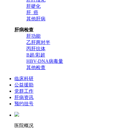
肝硬化
肝 癌
其他肝病
肝病检查
肝功能
乙肝两对半
丙肝抗体
B超/彩超
HBV-DNA病毒量
其他检查
临床科研
公益援助
党群工作
肝病资讯
预约挂号
医院概况